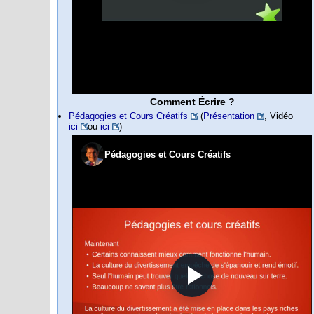
Comment Écrire ?
Pédagogies et Cours Créatifs
(
Présentation
, Vidéo
ici
ou
ici
)