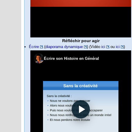
Réfléchir pour agir
Écrire
(
diaporama dynamique
) (Vidéo
ici
ou
ici
)