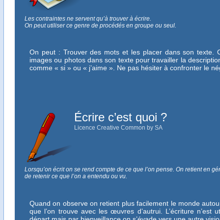
Les contraintes ne servent qu’à trouver à écrire.
On peut utiliser ce genre de procédés en groupe ou seul.
On peut : Trouver des mots et les placer dans son texte. C
images ou photos dans son texte pour travailler la descript
comme « si » ou « j’aime ». Ne pas hésiter à confronter le né
Écrire c’est quoi ?
Licence Creative Common by SA
Lorsqu’on écrit on se rend compte de ce que l’on pense. On retient en gé
de retenir ce que l’on a entendu ou vu.
Quand on observe on retient plus facilement le monde autour
que l’on trouve avec les œuvres d’autrui. L’écriture n’est u
départ mais par bienveillance on s’évade vers une autre visio