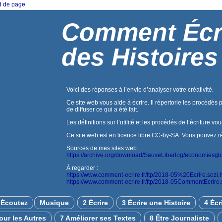
ed de page
Comment Écr
des Histoires
Voici des réponses à l’envie d’analyser votre créativité.
Ce site web vous aide à écrire. Il répertorie les procédés 
de diffuser ce qui a été fait.
Les définitions sur l’utilité et les procédés de l’écriture vo
Ce site web est en licence libre CC-by-SA. Vous pouvez réuti
Sources de mes sites web :
https://archive.org/download/SauveLiberlog/economiesg
À regarder :
https://www.comment-ecrire.fr/ftp/2018-05%20Ecrire.sozi.
https://www.comment-ecrire.fr/ftp/2018-05CommentEcrire.
Écoutez
Musique
2 Écrire
3 Écrire une Histoire
4 Écr
pour les Autres
7 Améliorer ses Textes
8 Être Journaliste