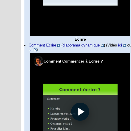
Écrire
Comment Écrire
(
diaporama dynamique
) (Vidéo
ici
o
ici
)