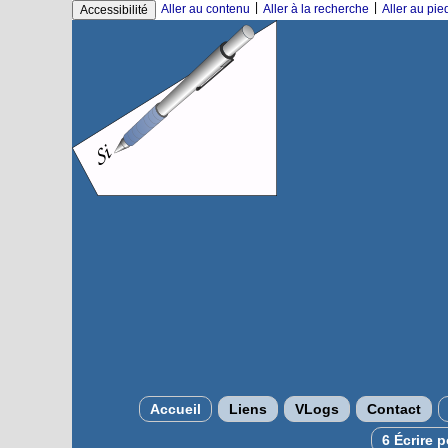
|
|
Aller au contenu
Aller à la recherche
Aller au pi
Accessibilité
Accueil
Liens
VLogs
Contact
6 Écrire 