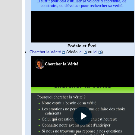
Poésie et Éveil
Chercher la Vérité
(Vidéo
ici
ou
ici
)