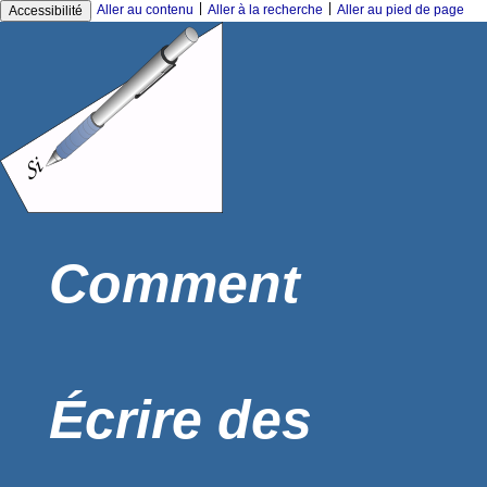
|
|
Aller au contenu
Aller à la recherche
Aller au pied de page
Accessibilité
Comment
Écrire des