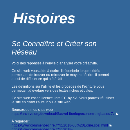
Histoires
Se Connaître et Créer son
Réseau
Voici des réponses à l’envie d’analyser votre créativité.
Ce site web vous aide à écrire. Il répertorie les procédés
permettant de trouver ou retrouver le moyen d’écrire. Il permet
aussi de diffuser ce qui a été fait.
Les définitions sur l’utilité et les procédés de l’écriture vous
permettent d’évoluer vers des textes riches et utiles.
Ce site web est en licence libre CC-by-SA. Vous pouvez réutiliser
le site en citant l’auteur ou le site web.
Sources de mes sites web :
https://archive.org/download/SauveLiberlog/economiesgbases.7z
À regarder :
https://www.comment-ecrire.fr/ftp/2018-05%20Ecrire.sozi.html
https://www.comment-ecrire.fr/ftp/2018-