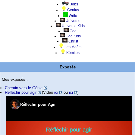
Jobs
Genius
Write
Universe
Universe Kids
God
God Kids
Christ
Les Maâts
Kémites
Exposés
Mes exposés :
Chemin vers le Génie
Réfléchir pour agir
(Vidéo
ici
ou
ici
)