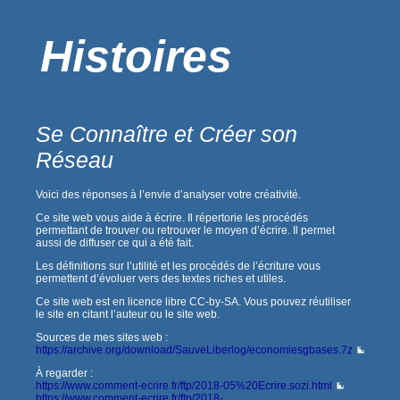
Histoires
Se Connaître et Créer son
Réseau
Voici des réponses à l’envie d’analyser votre créativité.
Ce site web vous aide à écrire. Il répertorie les procédés
permettant de trouver ou retrouver le moyen d’écrire. Il permet
aussi de diffuser ce qui a été fait.
Les définitions sur l’utilité et les procédés de l’écriture vous
permettent d’évoluer vers des textes riches et utiles.
Ce site web est en licence libre CC-by-SA. Vous pouvez réutiliser
le site en citant l’auteur ou le site web.
Sources de mes sites web :
https://archive.org/download/SauveLiberlog/economiesgbases.7z
À regarder :
https://www.comment-ecrire.fr/ftp/2018-05%20Ecrire.sozi.html
https://www.comment-ecrire.fr/ftp/2018-