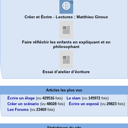
Créer et Écrire - Lectures : Matthieu Giroux
Faire réfléchir les enfants en expliquant et en
philosophant
Essai d’atelier d’écriture
Articles les plus vus
Écrire un éloge
(vu
429516
fois)
Le slam
(vu
145972
fois)
Créer un scénario
(vu
48028
fois)
Écrire un exposé
(vu
29823
fois)
Les Forums
(vu
23469
fois)
Statistiques du site