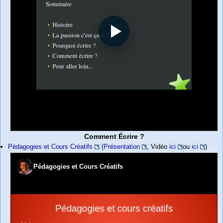
Comment Écrire ?
Pédagogies et Cours Créatifs
(
Présentation
, Vidéo
ici
ou
ici
)