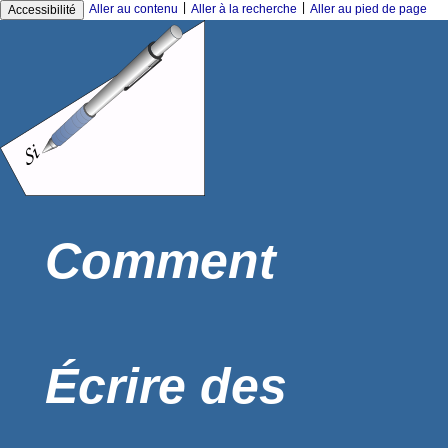
|
|
Aller au contenu
Aller à la recherche
Aller au pied de page
Accessibilité
Comment
Écrire des