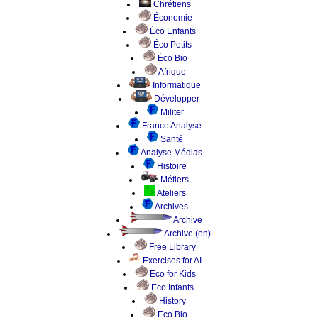
Chrétiens
Économie
Éco Enfants
Éco Petits
Éco Bio
Afrique
Informatique
Développer
Militer
France Analyse
Santé
Analyse Médias
Histoire
Métiers
Ateliers
Archives
Archive
Archive (en)
Free Library
Exercises for AI
Eco for Kids
Eco Infants
History
Eco Bio