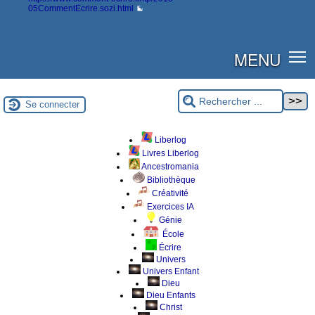
05CommentEcrire.sozi.html
MENU
Se connecter
Liberlog
Livres Liberlog
Ancestromania
Bibliothèque
Créativité
Exercices IA
Génie
École
Écrire
Univers
Univers Enfant
Dieu
Dieu Enfants
Christ