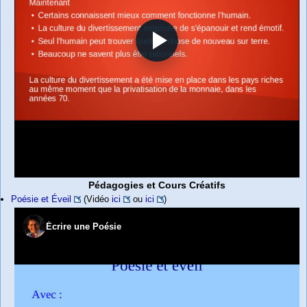
Pédagogies et Cours Créatifs
Poésie et Éveil
(Vidéo
ici
ou
ici
)