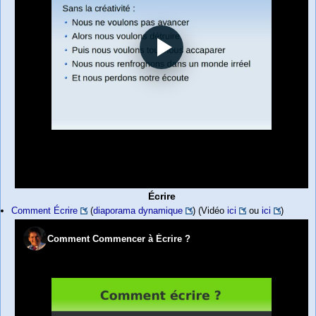
Écrire
Comment Écrire
(
diaporama dynamique
) (Vidéo
ici
ou
ici
)