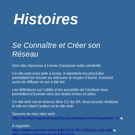
Histoires
Se Connaître et Créer son
Réseau
Voici des réponses à l’envie d’analyser votre créativité.
Ce site web vous aide à écrire. Il répertorie les procédés
permettant de trouver ou retrouver le moyen d’écrire. Il permet
aussi de diffuser ce qui a été fait.
Les définitions sur l’utilité et les procédés de l’écriture vous
permettent d’évoluer vers des textes riches et utiles.
Ce site web est en licence libre CC-by-SA. Vous pouvez réutiliser
le site en citant l’auteur ou le site web.
Sources de mes sites web :
https://archive.org/download/SauveLiberlog/economiesgbases.7z
À regarder :
https://www.comment-ecrire.fr/ftp/2018-05%20Ecrire.sozi.html
https://www.comment-ecrire.fr/ftp/2018-