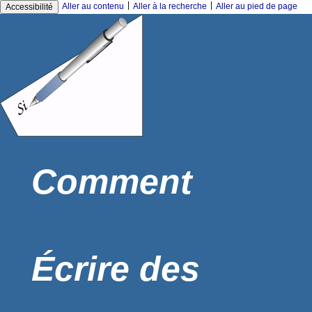
|
|
Aller au contenu
Aller à la recherche
Aller au pied de page
Accessibilité
Comment
Écrire des