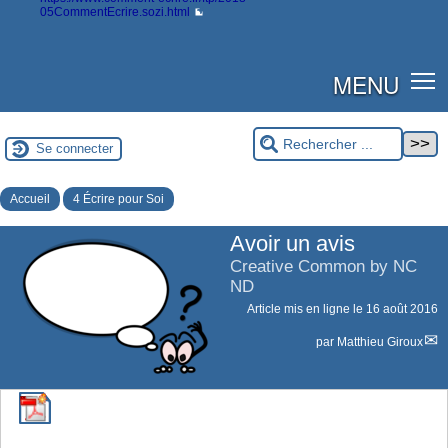
05CommentEcrire.sozi.html
MENU
Se connecter
Accueil
4 Écrire pour Soi
Avoir un avis
Creative Common by NC
ND
Article mis en ligne le
16 août 2016
par
Matthieu Giroux