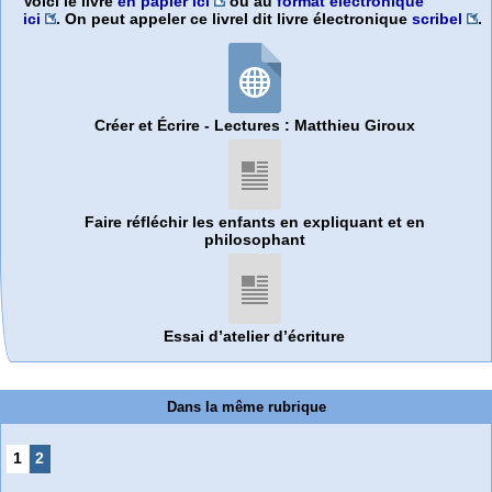
Voici le livre
en papier ici
ou au
format électronique
ici
. On peut appeler ce livrel dit livre électronique
scribel
.
Créer et Écrire - Lectures : Matthieu Giroux
Faire réfléchir les enfants en expliquant et en
philosophant
Essai d’atelier d’écriture
Dans la même rubrique
1
2