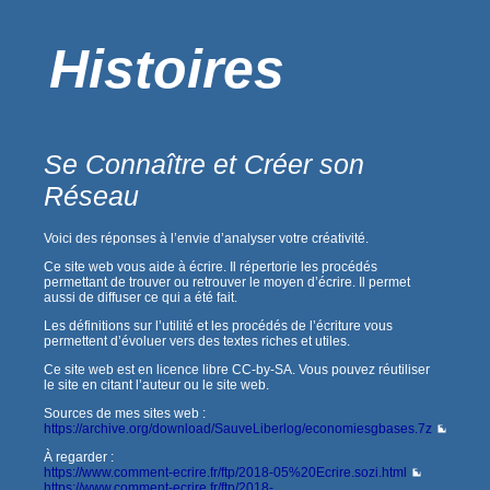
Histoires
Se Connaître et Créer son
Réseau
Voici des réponses à l’envie d’analyser votre créativité.
Ce site web vous aide à écrire. Il répertorie les procédés
permettant de trouver ou retrouver le moyen d’écrire. Il permet
aussi de diffuser ce qui a été fait.
Les définitions sur l’utilité et les procédés de l’écriture vous
permettent d’évoluer vers des textes riches et utiles.
Ce site web est en licence libre CC-by-SA. Vous pouvez réutiliser
le site en citant l’auteur ou le site web.
Sources de mes sites web :
https://archive.org/download/SauveLiberlog/economiesgbases.7z
À regarder :
https://www.comment-ecrire.fr/ftp/2018-05%20Ecrire.sozi.html
https://www.comment-ecrire.fr/ftp/2018-