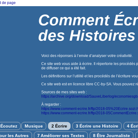
ed de page
Comment Écr
des Histoires
Voici des réponses à l’envie d’analyser votre créativité.
Ce site web vous aide à écrire. Il répertorie les procédés 
de diffuser ce qui a été fait.
Les définitions sur l’utilité et les procédés de l’écriture vo
Ce site web est en licence libre CC-by-SA. Vous pouvez réuti
Sources de mes sites web :
https://archive.org/download/SauveLiberlog/economiesg
À regarder :
https://www.comment-ecrire.fr/ftp/2018-05%20Ecrire.sozi.
https://www.comment-ecrire.fr/ftp/2018-05CommentEcrire.
Écoutez
Musique
2 Écrire
3 Écrire une Histoire
4 Écr
pour les Autres
7 Améliorer ses Textes
8 Être Journaliste