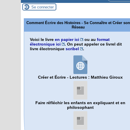
Se connecter
Comment Écrire des Histoires - Se Connaître et Créer son
Réseau
Voici le livre
en papier ici
ou au
format
électronique ici
. On peut appeler ce livrel dit
livre électronique
scribel
.
Créer et Écrire - Lectures : Matthieu Giroux
Faire réfléchir les enfants en expliquant et en
philosophant