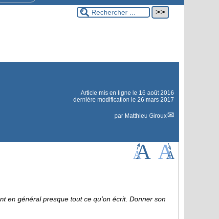
Article mis en ligne le
16 août 2016
dernière modification le 26 mars 2017
par
Matthieu Giroux
nt en général presque tout ce qu’on écrit. Donner son