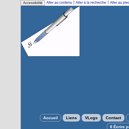
|
|
Aller au contenu
Aller à la recherche
Aller au pi
Accessibilité
Accueil
Liens
VLogs
Contact
6 Écrire 