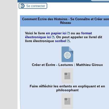
Se connecter
Comment Écrire des Histoires - Se Connaître et Créer son
Réseau
Voici le livre
en papier ici
ou au
format
électronique ici
. On peut appeler ce livrel dit
livre électronique
scribel
.
Créer et Écrire - Lectures : Matthieu Giroux
Faire réfléchir les enfants en expliquant et en
philosophant