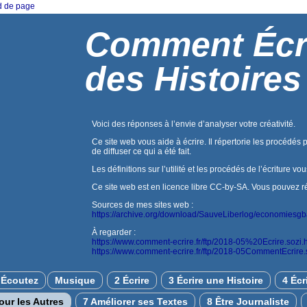
ed de page
Comment Écr
des Histoires
Voici des réponses à l’envie d’analyser votre créativité.
Ce site web vous aide à écrire. Il répertorie les procédés 
de diffuser ce qui a été fait.
Les définitions sur l’utilité et les procédés de l’écriture vo
Ce site web est en licence libre CC-by-SA. Vous pouvez réuti
Sources de mes sites web :
https://archive.org/download/SauveLiberlog/economiesg
À regarder :
https://www.comment-ecrire.fr/ftp/2018-05%20Ecrire.sozi.
https://www.comment-ecrire.fr/ftp/2018-05CommentEcrire.
Écoutez
Musique
2 Écrire
3 Écrire une Histoire
4 Écr
pour les Autres
7 Améliorer ses Textes
8 Être Journaliste