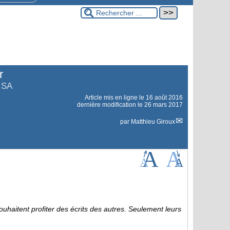
r
 SA
Article mis en ligne le
16 août 2016
dernière modification le 26 mars 2017
par
Matthieu Giroux
ouhaitent profiter des écrits des autres. Seulement leurs