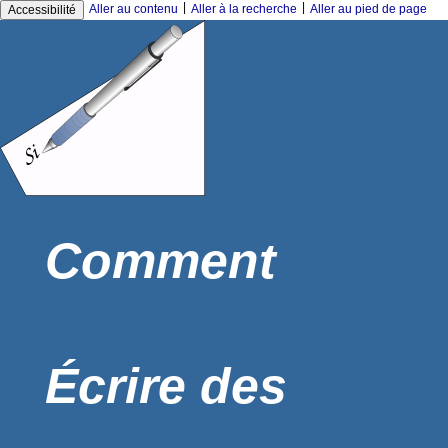
|
|
Aller au contenu
Aller à la recherche
Aller au pied de page
Accessibilité
Comment
Écrire des