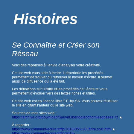
Histoires
Se Connaître et Créer son
Réseau
Voici des réponses à l’envie d’analyser votre créativité.
Ce site web vous aide à écrire. Il répertorie les procédés
permettant de trouver ou retrouver le moyen d’écrire. Il permet
aussi de diffuser ce qui a été fait.
Les définitions sur l’utilité et les procédés de l’écriture vous
permettent d’évoluer vers des textes riches et utiles.
Ce site web est en licence libre CC-by-SA. Vous pouvez réutiliser
le site en citant l’auteur ou le site web.
Sources de mes sites web :
https://archive.org/download/SauveLiberlog/economiesgbases.7z
À regarder :
https://www.comment-ecrire.fr/ftp/2018-05%20Ecrire.sozi.html
https://www.comment-ecrire.fr/ftp/2018-